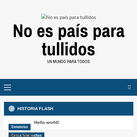
Saltar
al
contenido
No es país para
tullidos
UN MUNDO PARA TODOS
Menú
principal
HISTORIA FLASH
Hello world!
Denuncias
Hello world!
Cosas bien hechas